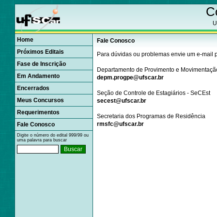
C
U
Home
Fale Conosco
Próximos Editais
Para dúvidas ou problemas envie um e-mail p
Fase de Inscrição
Departamento de Provimento e Movimentaçã
Em Andamento
depm.progpe@ufscar.br
Encerrados
Seção de Controle de Estagiários - SeCEst
Meus Concursos
secest@ufscar.br
Requerimentos
Secretaria dos Programas de Residência
rmsfc@ufscar.br
Fale Conosco
Digite o número do edital 999/99 ou
uma palavra para buscar