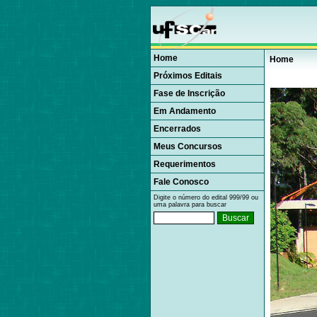
Home
Home
Próximos Editais
Fase de Inscrição
Em Andamento
Encerrados
Meus Concursos
Requerimentos
Fale Conosco
Digite o número do edital 999/99 ou
uma palavra para buscar