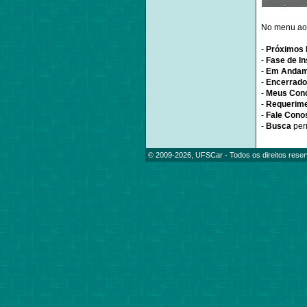
No menu ao 
-
Próximos 
-
Fase de In
-
Em Andam
-
Encerrad
-
Meus Con
-
Requerim
-
Fale Cono
-
Busca
per
© 2009-2026, UFSCar - Todos os direitos rese